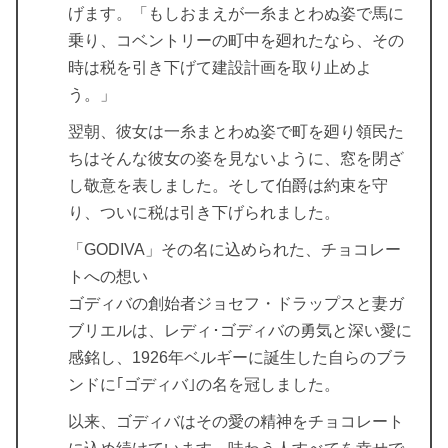
げます。「もしおまえが一糸まとわぬ姿で馬に
乗り、コベントリーの町中を廻れたなら、その
時は税を引き下げて建設計画を取り止めよ
う。」
翌朝、彼女は一糸まとわぬ姿で町を廻り領民た
ちはそんな彼女の姿を見ないように、窓を閉ざ
し敬意を表しました。そして伯爵は約束を守
り、ついに税は引き下げられました。
「GODIVA」その名に込められた、チョコレー
トへの想い
ゴディバの創始者ジョセフ・ドラップスと妻ガ
ブリエルは、レディ･ゴディバの勇気と深い愛に
感銘し、1926年ベルギーに誕生した自らのブラ
ンドに｢ゴディバ｣の名を冠しました。
以来、ゴディバはその愛の精神をチョコレート