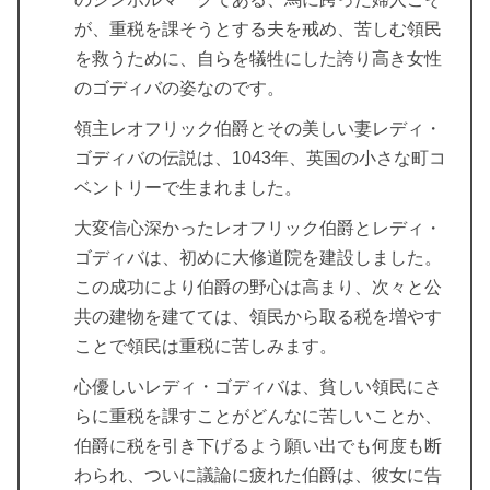
が、重税を課そうとする夫を戒め、苦しむ領民
を救うために、自らを犠牲にした誇り高き女性
のゴディバの姿なのです。
領主レオフリック伯爵とその美しい妻レディ・
ゴディバの伝説は、1043年、英国の小さな町コ
ベントリーで生まれました。
大変信心深かったレオフリック伯爵とレディ・
ゴディバは、初めに大修道院を建設しました。
この成功により伯爵の野心は高まり、次々と公
共の建物を建てては、領民から取る税を増やす
ことで領民は重税に苦しみます。
心優しいレディ・ゴディバは、貧しい領民にさ
らに重税を課すことがどんなに苦しいことか、
伯爵に税を引き下げるよう願い出でも何度も断
わられ、ついに議論に疲れた伯爵は、彼女に告