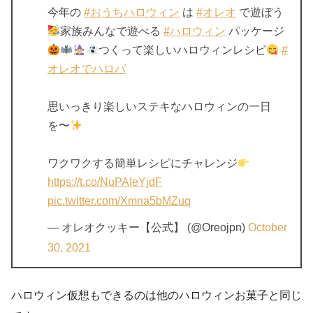
今年の
#おうちハロウィン
は
#オレオ
で遊ぼう
家族みんなで遊べる
#ハロウィン
パッケージ
つくって楽しいハロウィンレシピ
#
オレオでハロパ
思いっきり楽しいステキなハロウィンの一日
を〜
ワクワクする簡単レシピにチャレンジ
https://t.co/NuPAIeYjdF
pic.twitter.com/Xmna5bMZuq
— オレオクッキー【公式】 (@Oreojpn)
October
30, 2021
ハロウィン仮想もできるのは他のハロウィンお菓子と同じ