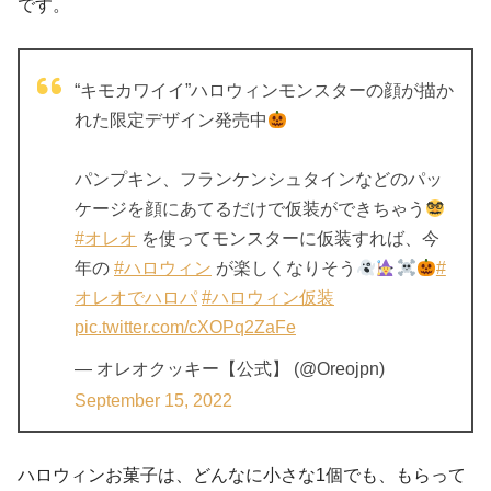
です。
“キモカワイイ”ハロウィンモンスターの顔が描か
れた限定デザイン発売中
パンプキン、フランケンシュタインなどのパッ
ケージを顔にあてるだけで仮装ができちゃう
#オレオ
を使ってモンスターに仮装すれば、今
年の
#ハロウィン
が楽しくなりそう
#
オレオでハロパ
#ハロウィン仮装
pic.twitter.com/cXOPq2ZaFe
— オレオクッキー【公式】 (@Oreojpn)
September 15, 2022
ハロウィンお菓子は、どんなに小さな1個でも、もらって