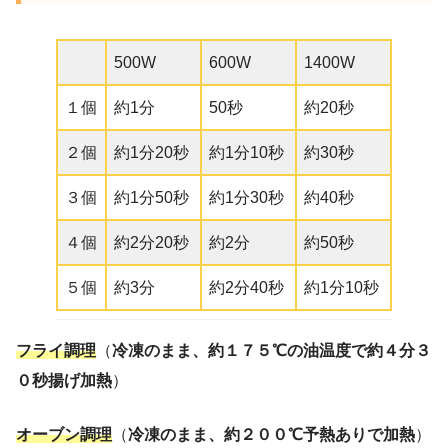
500W
600W
1400W
１個
約1分
50秒
約20秒
２個
約1分20秒
約1分10秒
約30秒
３個
約1分50秒
約1分30秒
約40秒
４個
約2分20秒
約2分
約50秒
５個
約3分
約2分40秒
約1分10秒
フライ調理
（
冷凍のまま、約１７５℃の油温度で約４分３
０秒揚げ加熱
）
オーブン調理
（
冷凍のまま、約２００℃予熱ありで加熱
）