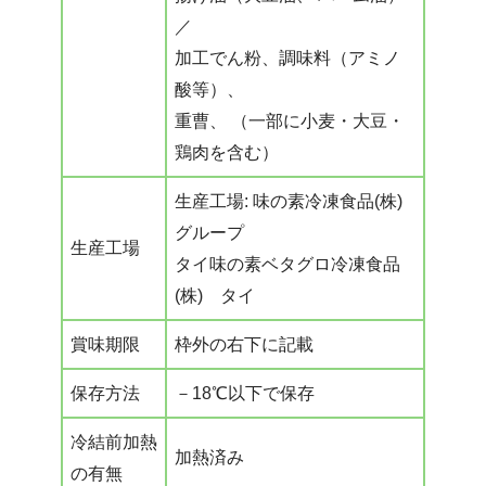
／
加工でん粉、調味料（アミノ
酸等）、
重曹、 （一部に小麦・大豆・
鶏肉を含む）
生産工場: 味の素冷凍食品(株)
グループ
生産工場
タイ味の素ベタグロ冷凍食品
(株) タイ
賞味期限
枠外の右下に記載
保存方法
－18℃以下で保存
冷結前加熱
加熱済み
の有無