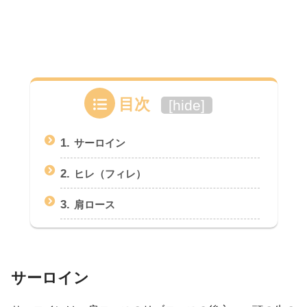
目次
[
hide
]
1.
サーロイン
2.
ヒレ（フィレ）
3.
肩ロース
サーロイン