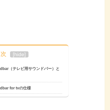
目次
[
hide
]
soundbar（テレビ用サウンドバー）と
dbar for tvの仕様