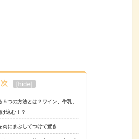
目次
[
hide
]
る５つの方法とは？ワイン、牛乳、
漬け込む！？
を肉にまぶしてつけて置き